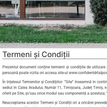
Termeni și Condiții
Prezentul document conține termenii și condițiile de utilizare 
persoană poate vizita ori accesa site-ul www.confidentdrtalpos.ro
În înțelesul Termenilor și Condiţiilor: “Site” înseamnă în co
sediul în Calea Aradului, Număr 11, Timișoara, Județ Timiș, 
oferit pe Site, și/sau orice modul sau componentă a acestuia; 
Neacceptarea acestor Termeni și Condiții ori a oricărei preveder