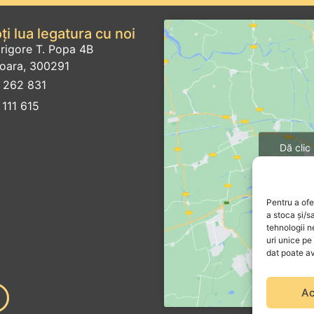
i lua legatura cu noi
Grigore T. Popa 4B
șoara, 300291
 262 831
111 615
Dă clic
pentru ma
Pentru a ofe
a stoca și/s
tehnologii 
uri unice pe
dat poate av
Ac