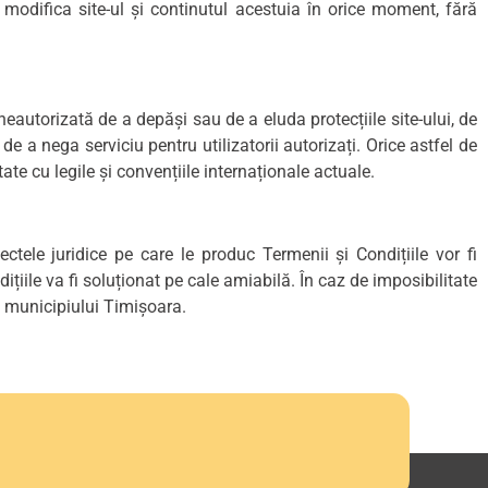
e a modifica site-ul și continutul acestuia în orice moment, fără
 neautorizată de a depăși sau de a eluda protecțiile site-ului, de
e a nega serviciu pentru utilizatorii autorizați. Orice astfel de
tate cu legile și convențiile internaționale actuale.
fectele juridice pe care le produc Termenii și Condițiile vor fi
țiile va fi soluționat pe cale amiabilă. În caz de imposibilitate
a municipiului Timișoara.