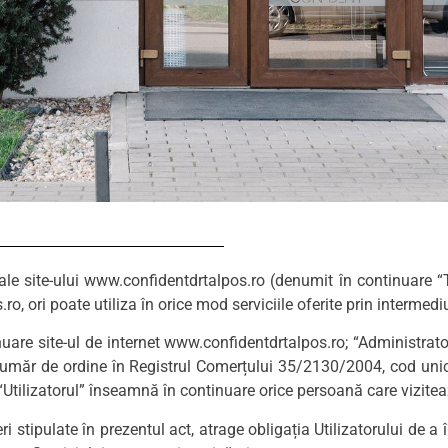
ale site-ului www.confidentdrtalpos.ro (denumit în continuare “Te
, ori poate utiliza în orice mod serviciile oferite prin intermediul
ntinuare site-ul de internet www.confidentdrtalpos.ro; “Administ
număr de ordine în Registrul Comerțului 35/2130/2004, cod unic 
“Utilizatorul” înseamnă în continuare orice persoană care vizite
i stipulate în prezentul act, atrage obligația Utilizatorului de a