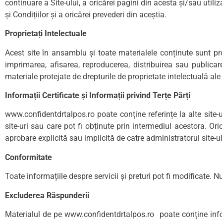
continuare a Site-ului, a oricărei pagini din acesta și/sau uti
și Condițiilor și a oricărei prevederi din aceștia.
Proprietați Intelectuale
Acest site în ansamblu și toate materialele conținute sunt prot
imprimarea, afisarea, reproducerea, distribuirea sau publicare
materiale protejate de drepturile de proprietate intelectuală ale 
Informații Certificate și Informații privind Terțe Părți
www.confidentdrtalpos.ro poate conține referințe la alte site-uri
site-uri sau care pot fi obținute prin intermediul acestora. Orice
aprobare explicită sau implicită de catre administratorul site-ului
Conformitate
Toate informațiile despre servicii și preturi pot fi modificate.
Excluderea Răspunderii
Materialul de pe www.confidentdrtalpos.ro poate conține infor