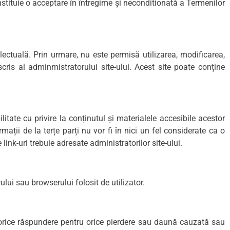
nstituie o acceptare în întregime și neconditionată a Termenilor
electuală. Prin urmare, nu este permisă utilizarea, modificarea,
scris al adminmistratorului site-ului. Acest site poate conține
ilitate cu privire la conținutul și materialele accesibile acestor
ormații de la terțe parți nu vor fi în nici un fel considerate ca o
e link-uri trebuie adresate administratorilor site-ului.
ului sau browserului folosit de utilizator.
ă orice răspundere pentru orice pierdere sau daună cauzată sau