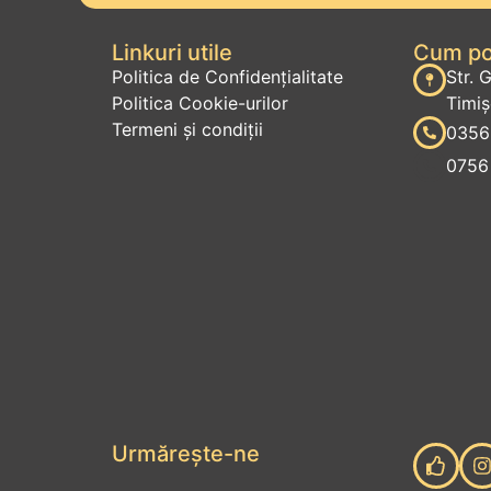
Linkuri utile
Cum poț
Politica de Confidențialitate
Str. 
Politica Cookie-urilor
Timi
Termeni și condiții
0356
0756 
Urmărește-ne