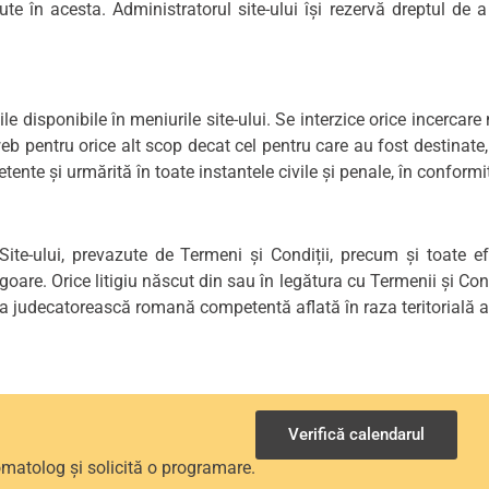
ținute în acesta. Administratorul site-ului își rezervă dreptul d
e disponibile în meniurile site-ului. Se interzice orice incercare
eb pentru orice alt scop decat cel pentru care au fost destinate, d
tente și urmărită în toate instantele civile și penale, în conformi
ui Site-ului, prevazute de Termeni și Condiții, precum și toate e
oare. Orice litigiu născut din sau în legătura cu Termenii și Condi
tanta judecatorească romană competentă aflată în raza teritorială 
Verifică calendarul
omatolog și solicită o programare.