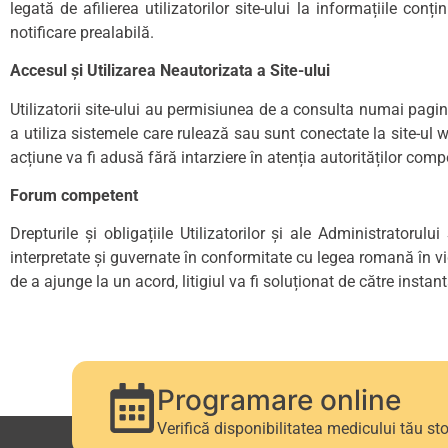
legată de afilierea utilizatorilor site-ului la informațiile con
notificare prealabilă.
Accesul și Utilizarea Neautorizata a Site-ului
Utilizatorii site-ului au permisiunea de a consulta numai paginil
a utiliza sistemele care rulează sau sunt conectate la site-ul w
acțiune va fi adusă fără intarziere în atenția autorităților compe
Forum competent
Drepturile și obligațiile Utilizatorilor și ale Administratorul
interpretate și guvernate în conformitate cu legea romană în vig
de a ajunge la un acord, litigiul va fi soluționat de către ins
Programare online
Verifică disponibilitatea medicului tău st