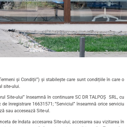
rmeni și Condiții”) și stabilește care sunt condițiile în care o
 site-ului.
ratorul Site-ului” înseamnă în continuare SC DR TALPOȘ SRL, cu
de înregistrare 16631571; “Serviciul” înseamnă orice serviciu
ază sau accesează Site-ul.
 înceta de îndata accesarea Site-ului; accesarea sau vizitarea în