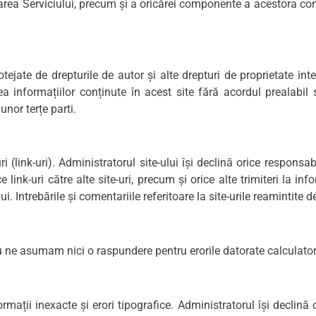
lizarea Serviciului, precum și a oricărei componente a acestora co
ejate de drepturile de autor și alte drepturi de proprietate int
a informațiilor conținute în acest site fără acordul prealabil 
unor terțe parti.
 (link-uri). Administratorul site-ului își declină orice responsab
 link-uri către alte site-uri, precum și orice alte trimiteri la inf
. Intrebările și comentariile referitoare la site-urile reamintite d
 Nu ne asumam nici o raspundere pentru erorile datorate calculator
mații inexacte și erori tipografice. Administratorul își declin